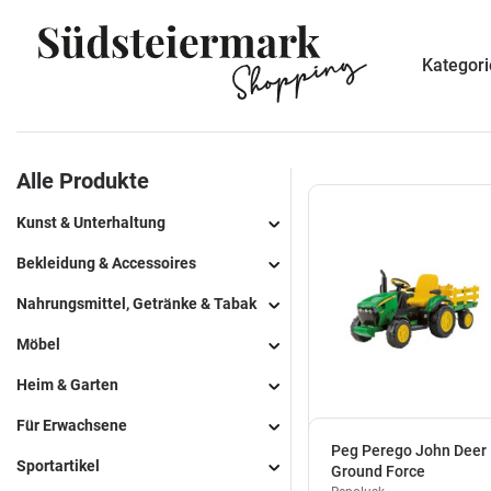
Kategor
Alle Produkte
Kunst & Unterhaltung
Geschenkgutscheine
Bekleidung & Accessoires
Gürtel
Nahrungsmittel, Getränke & Tabak
Schuhe
Wasser
Möbel
Schmuck
Saft
Büromöbel
Heim & Garten
Bier
Armbanduhren & Taschenuhren
Blumentöpfe & Pflanzgefäße
Für Erwachsene
Peg Perego John Deer
Liköre & Spirituosen
Flammenlose Kerzen
Schusswaffen
Sportartikel
Ground Force