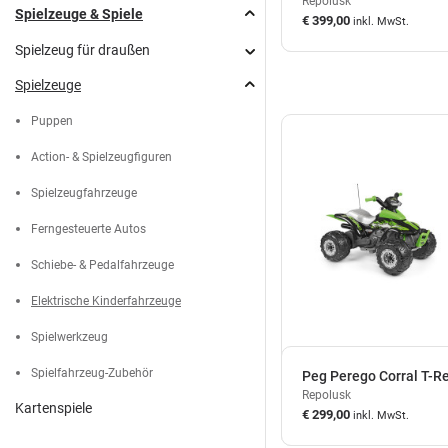
Repolusk
Wein
Gin
Blumen
Tischtennis
Spielzeuge & Spiele
€ 399,00
inkl. MwSt.
Vorspeisen & Snacks
auf Lager
Whiskey
Dreiräder
Spielzeug für draußen
Honig
Wodka
Roller
Spielzeuge
Spielhäuser
Speiseöle
Tequila
Schwimmen
Puppen
Trampoline
Essig
Weinbrand
Jagdansitze & Tarnung
Action- & Spielzeugfiguren
Sandkästen
Mehl
Spielzeugfahrzeuge
Rutschen
Ferngesteuerte Autos
Schaukeln
Schiebe- & Pedalfahrzeuge
Wippen
Elektrische Kinderfahrzeuge
Spielwerkzeug
Spielfahrzeug-Zubehör
Peg Perego Corral T-R
Repolusk
Kartenspiele
€ 299,00
inkl. MwSt.
auf Lager