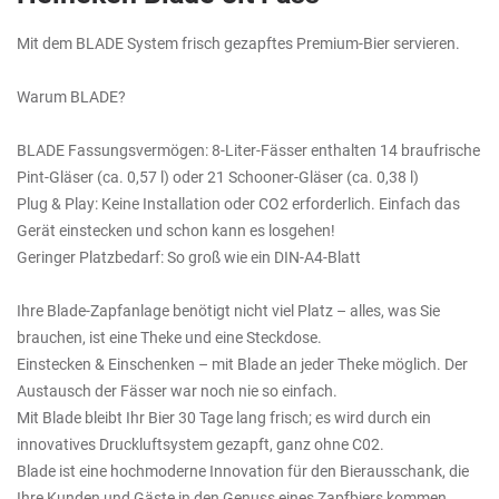
Mit dem BLADE System frisch gezapftes Premium-Bier servieren.
Warum BLADE?
BLADE Fassungsvermögen: 8-Liter-Fässer enthalten 14 braufrische
Pint-Gläser (ca. 0,57 l) oder 21 Schooner-Gläser (ca. 0,38 l)
Plug & Play: Keine Installation oder CO2 erforderlich. Einfach das
Gerät einstecken und schon kann es losgehen!
Geringer Platzbedarf: So groß wie ein DIN-A4-Blatt
Ihre Blade-Zapfanlage benötigt nicht viel Platz – alles, was Sie
brauchen, ist eine Theke und eine Steckdose.
Einstecken & Einschenken – mit Blade an jeder Theke möglich. Der
Austausch der Fässer war noch nie so einfach.
Mit Blade bleibt Ihr Bier 30 Tage lang frisch; es wird durch ein
innovatives Druckluftsystem gezapft, ganz ohne C02.
Blade ist eine hochmoderne Innovation für den Bierausschank, die
Ihre Kunden und Gäste in den Genuss eines Zapfbiers kommen