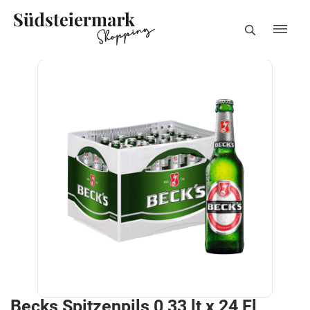
Becks Spitzenpils 0,33 lt x 24 Fl