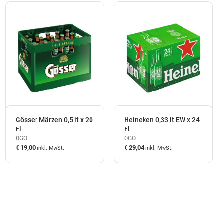
Gösser Märzen 0,5 lt x 20
Heineken 0,33 lt EW x 24
Fl
Fl
OGO
OGO
€ 19,00
€ 29,04
inkl. MwSt.
inkl. MwSt.
auf Lager
auf Lager