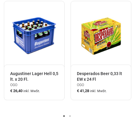
Augustiner Lager Hell 0,5
Desperados Beer 0,33 lt
lt. x 20 Fl.
EW x 24 Fl
OGO
OGO
€ 26,40
€ 41,28
inkl. MwSt.
inkl. MwSt.
auf Lager
auf Lager