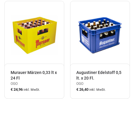
Murauer Märzen 0,33 lt x
Augustiner Edelstoff 0,5
24 Fl
lt. x 20 Fl.
OGO
OGO
€ 24,96
€ 26,40
inkl. MwSt.
inkl. MwSt.
auf Lager
auf Lager